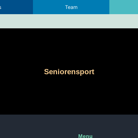
s
Team
Seniorensport
Seniorensport
Menu