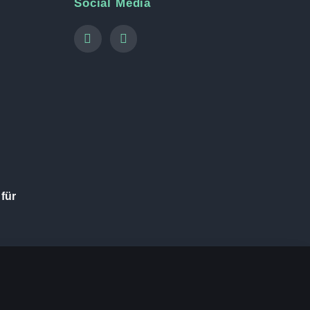
Social Media
für