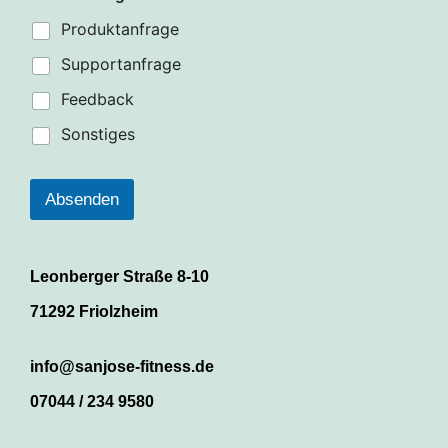
c
h
Produktanfrage
r
i
Supportanfrage
c
Feedback
h
t
Sonstiges
T
e
l
e
Absenden
f
o
n
n
Leonberger Straße 8-10
u
m
71292 Friolzheim
m
e
r
info@sanjose-fitness.de
07044 / 234 9580