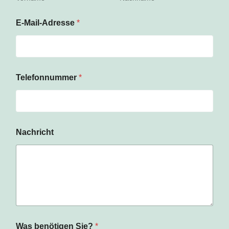
E-Mail-Adresse
*
Telefonnummer
*
b
Nachricht
e
n
ö
t
i
g
e
n
N
a
Was benötigen Sie?
*